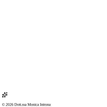
monica.introna@gmail.com
Prenota un primo incontro
Nome
Email
Messaggio
©
2026
Dott.ssa Monica Introna