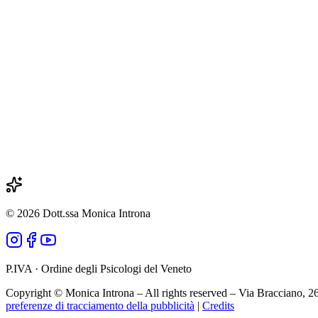
Prenota un primo incontro
Nome
Email
Messaggio
©
2026
Dott.ssa Monica Introna
P.IVA · Ordine degli Psicologi del Veneto
Copyright © Monica Introna – All rights reserved – Via Braccian
preferenze di tracciamento della pubblicità
|
Credits