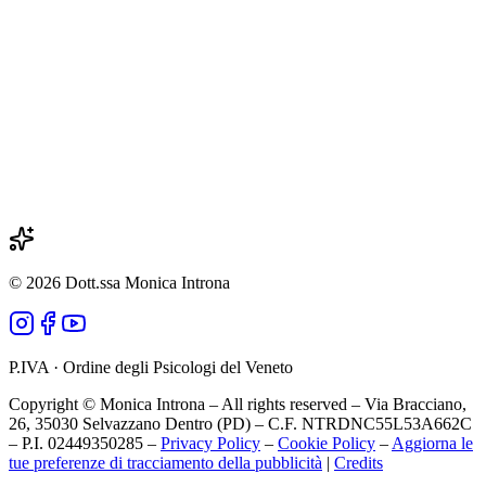
Prenota un primo incontro
Nome
Email
Messaggio
©
2026
Dott.ssa Monica Introna
P.IVA · Ordine degli Psicologi del Veneto
Copyright © Monica Introna – All rights reserved – Via Bracciano,
26, 35030 Selvazzano Dentro (PD) – C.F. NTRDNC55L53A662C
– P.I. 02449350285 –
Privacy Policy
–
Cookie Policy
–
Aggiorna le
tue preferenze di tracciamento della pubblicità
|
Credits